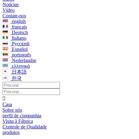
Notícias
Vídeo
Contate-nos
english
français
Deutsch
Italiano
Русский
Español
português
Nederlandse
ελληνικά
日本語
한국

Casa
Sobre nós
perfil de companhia
Visita à Fábrica
Controle de Qualidade
produtos